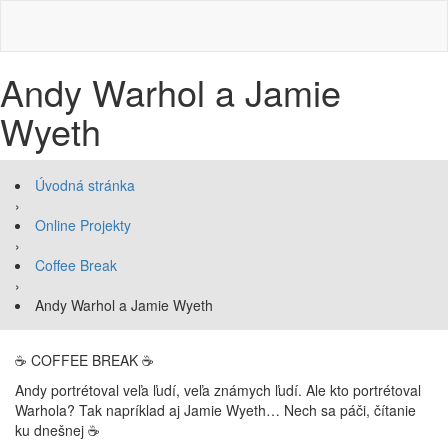
Andy Warhol a Jamie
Wyeth
Úvodná stránka
›
Online Projekty
›
Coffee Break
›
Andy Warhol a Jamie Wyeth
☕️ COFFEE BREAK ☕️
Andy portrétoval veľa ľudí, veľa známych ľudí. Ale kto portrétoval
Warhola? Tak napríklad aj Jamie Wyeth… Nech sa páči, čítanie
ku dnešnej ☕️