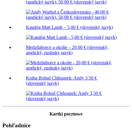
(anglický jazyk), 50,00 € (slovenský jazyk)
Katalóg Matt Lamb – 5,00 € (slovenský jazyk)
Medzilaborce a okolie – 20,00 € (slovenský,
anglický, rusínsky jazyk)
Kniha Bohuš Chňoupek: Andy 3,50 €
(slovenský jazyk)
Kartki pocztowe
Pohľadnice