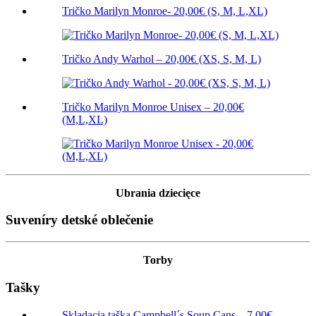
Tričko Marilyn Monroe- 20,00€ (S, M, L,XL)
Tričko Andy Warhol – 20,00€ (XS, S, M, L)
Tričko Marilyn Monroe Unisex – 20,00€
(M,L,XL)
Ubrania dziecięce
Suveníry detské oblečenie
Torby
Tašky
Skladacia taška Campbell´s Soup Cans – 7,00€